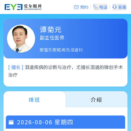
预约
电话
客服
谭菊元
副主任医师
眼整形眼眶病及泪道科
[ 擅长 ]
泪道疾病的诊断与治疗，尤擅长泪道的微创手术
治疗
排班
介绍
2026-08-06
星期四