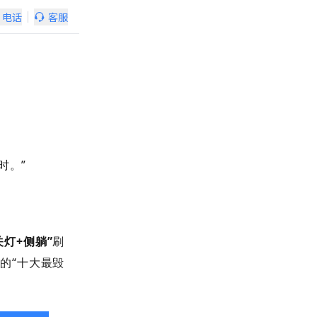
电话
客服
先
说
答
案：
不
吓
唬
你，
真
有
可
能！“为
了
省
电，
关
灯